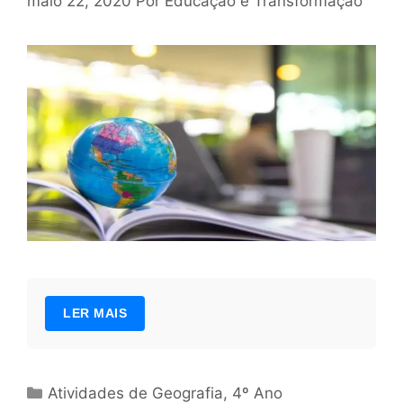
maio 22, 2020
Por
Educação e Transformação
LER MAIS
Categorias
Atividades de Geografia
,
4º Ano