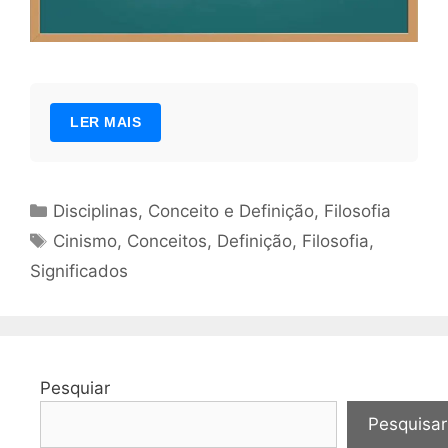
LER MAIS
Categorias
Disciplinas
,
Conceito e Definição
,
Filosofia
Tags
Cinismo
,
Conceitos
,
Definição
,
Filosofia
,
Significados
Pesquiar
Pesquisar