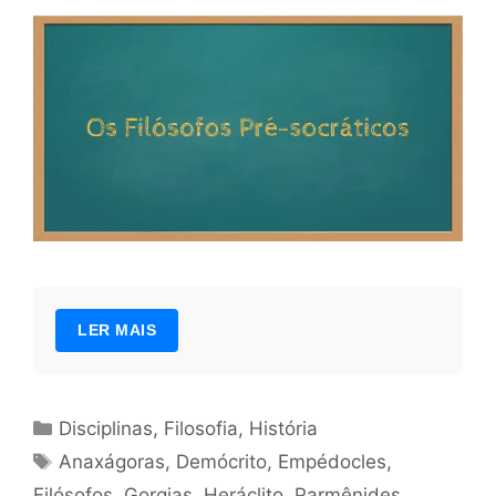
LER MAIS
Categorias
Disciplinas
,
Filosofia
,
História
Tags
Anaxágoras
,
Demócrito
,
Empédocles
,
Filósofos
,
Gorgias
,
Heráclito
,
Parmênides
,