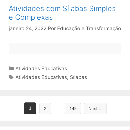
Atividades com Sílabas Simples
e Complexas
janeiro 24, 2022
Por
Educação e Transformação
Categorias
Atividades Educativas
Tags
Atividades Educativas
,
Sílabas
Page
Page
Page
1
2
…
149
Next
→