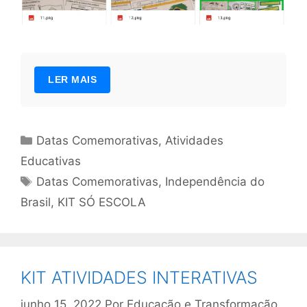
LER MAIS
Categorias
Datas Comemorativas
,
Atividades
Educativas
Tags
Datas Comemorativas
,
Independência do
Brasil
,
KIT SÓ ESCOLA
KIT ATIVIDADES INTERATIVAS
junho 15, 2022
Por
Educação e Transformação