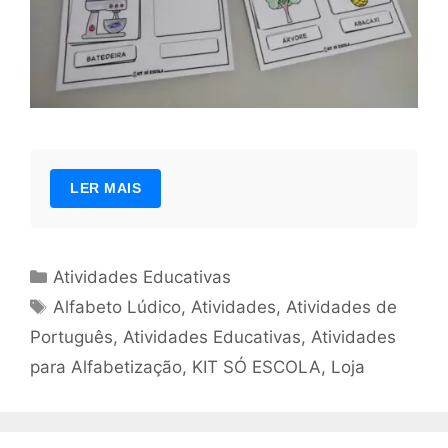
LER MAIS
Categorias
Atividades Educativas
Tags
Alfabeto Lúdico
,
Atividades
,
Atividades de
Português
,
Atividades Educativas
,
Atividades
para Alfabetização
,
KIT SÓ ESCOLA
,
Loja