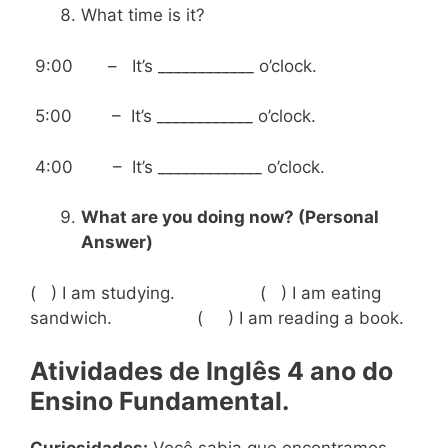
What time is it?
9:00 – It’s ____________ o’clock.
5:00 – It’s ____________ o’clock.
4:00 – It’s _____________ o’clock.
What are you doing now? (Personal
Answer)
( ) I am studying. ( ) I am eating
sandwich. ( ) I am reading a book.
Atividades de Inglês 4 ano do
Ensino Fundamental.