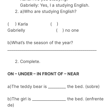
Gabrielly: Yes, I a studying English.
a)Who are studying English?
( ) Karla ( )
Gabrielly ( ) no one
b)What’s the season of the year?
_____________________________________________
Complete.
ON – UNDER – IN FRONT OF – NEAR
a)The teddy bear is _________ the bed. (sobre)
b)The girl is _________________ the bed. (enfrente
de)