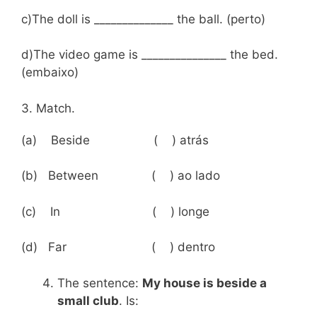
c)The doll is ______________ the ball. (perto)
d)The video game is _______________ the bed.
(embaixo)
3. Match.
(a) Beside ( ) atrás
(b) Between ( ) ao lado
(c) In ( ) longe
(d) Far ( ) dentro
The sentence:
My house is beside a
small club
. Is: