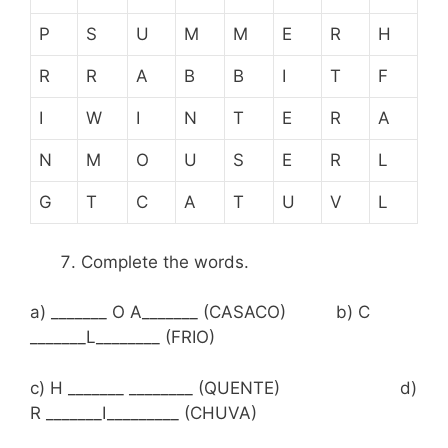
P
S
U
M
M
E
R
H
R
R
A
B
B
I
T
F
I
W
I
N
T
E
R
A
N
M
O
U
S
E
R
L
G
T
C
A
T
U
V
L
Complete the words.
a) _______ O A_______ (CASACO) b) C
_______L________ (FRIO)
c) H _______ ________ (QUENTE) d)
R _______I_________ (CHUVA)