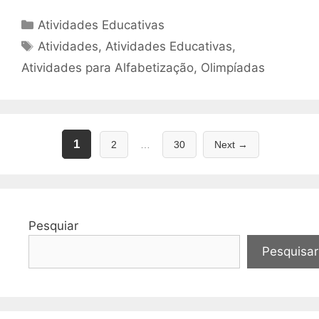
Categorias
Atividades Educativas
Tags
Atividades
,
Atividades Educativas
,
Atividades para Alfabetização
,
Olimpíadas
Page
Page
Page
1
2
…
30
Next
→
Pesquiar
Pesquisar