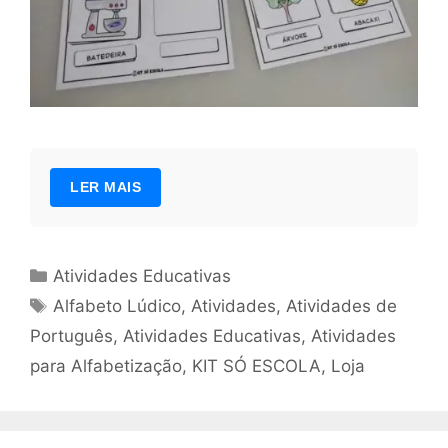
LER MAIS
Categorias
Atividades Educativas
Tags
Alfabeto Lúdico
,
Atividades
,
Atividades de
Português
,
Atividades Educativas
,
Atividades
para Alfabetização
,
KIT SÓ ESCOLA
,
Loja