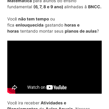
Matemática
para alunos do ensino
fundamental
(6, 7, 8 e 9 ano)
alinhadas â
BNCC.
Você
não tem tempo
ou
fica
enlouquecida
gastando
horas e
horas
tentando montar seus
planos de aulas
?
Você ira receber
Atividades e
Planejamentos
de
Aulas Anuais
. Nossos