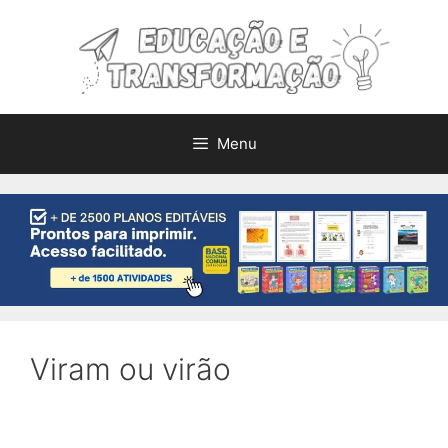
Pular
para
o
conteúdo
Menu
Viram ou virão