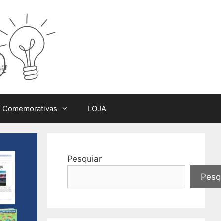
s Comemorativas
LOJA
Pesquiar
Pesq