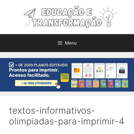
Pular
para
o
conteúdo
Menu
textos-informativos-
olimpiadas-para-imprimir-4