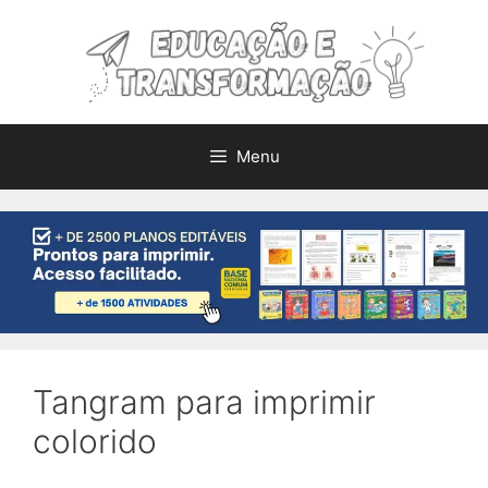
Pular
para
o
conteúdo
Menu
Tangram para imprimir
colorido