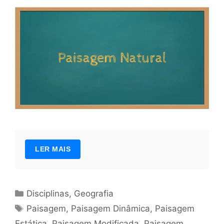
LER MAIS
Categorias
Disciplinas
,
Geografia
Tags
Paisagem
,
Paisagem Dinâmica
,
Paisagem
Estática
,
Paisagem Modificada
,
Paisagem