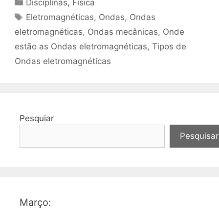
Categorias
Disciplinas
,
Física
Tags
Eletromagnéticas
,
Ondas
,
Ondas
eletromagnéticas
,
Ondas mecânicas
,
Onde
estão as Ondas eletromagnéticas
,
Tipos de
Ondas eletromagnéticas
Pesquiar
Pesquisar
Março: