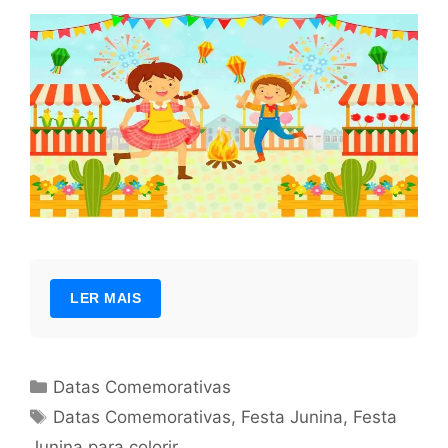
LER MAIS
Categorias
Datas Comemorativas
Tags
Datas Comemorativas
,
Festa Junina
,
Festa
Junina para colorir