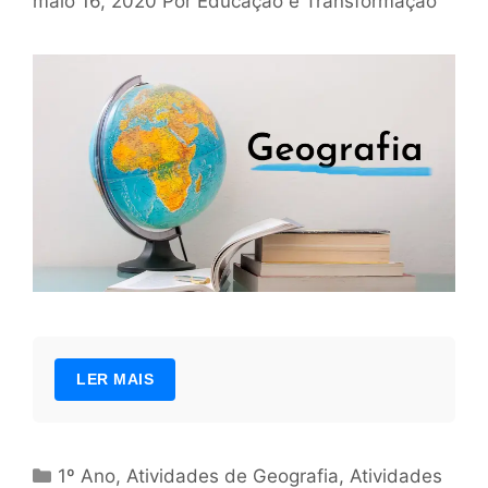
maio 16, 2020
Por
Educação e Transformação
LER MAIS
Categorias
1º Ano
,
Atividades de Geografia
,
Atividades