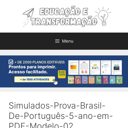
Pular
para
o
conteúdo
Menu
Simulados-Prova-Brasil-
De-Português-5-ano-em-
PDF-Modelo-02