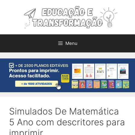
Pular
para
o
conteúdo
Menu
Simulados De Matemática
5 Ano com descritores para
imprimir