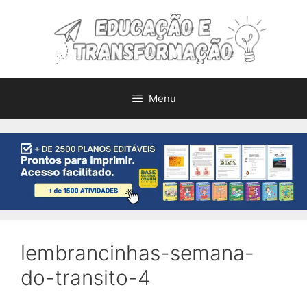
Pular
para
o
conteúdo
Menu
lembrancinhas-semana-
do-transito-4