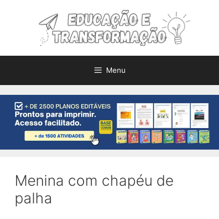
Pular
para
o
conteúdo
Menu
Menina com chapéu de
palha