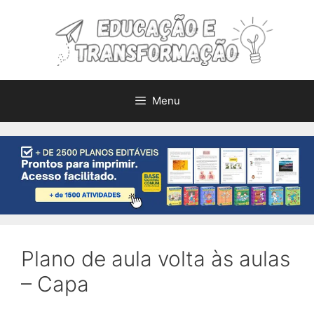
Pular
para
o
conteúdo
Menu
Plano de aula volta às aulas
– Capa