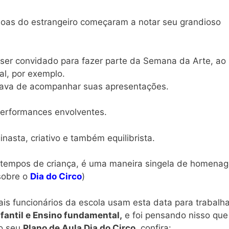
soas do estrangeiro começaram a notar seu grandioso
 ser convidado para fazer parte da Semana da Arte, ao
al, por exemplo.
tava de acompanhar suas apresentações.
performances envolventes.
nasta, criativo e também equilibrista.
 tempos de criança, é uma maneira singela de homenag
 sobre o
Dia do Circo
)
is funcionários da escola usam esta data para trabalha
fantil e Ensino fundamental,
e foi pensando nisso que
 o seu
Plano de Aula Dia do Circo
, confira: