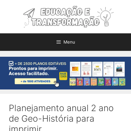
Pular
para
o
conteúdo
Menu
Planejamento anual 2 ano
de Geo-História para
imprimir