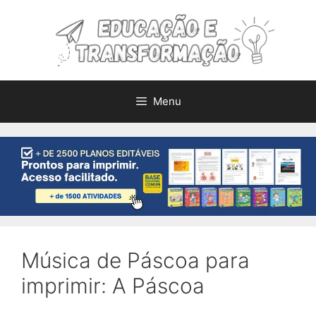
Pular
para
o
conteúdo
Menu
Música de Páscoa para
imprimir: A Páscoa