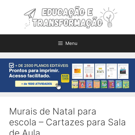
Pular
para
o
conteúdo
Menu
Murais de Natal para
escola – Cartazes para Sala
de Aula