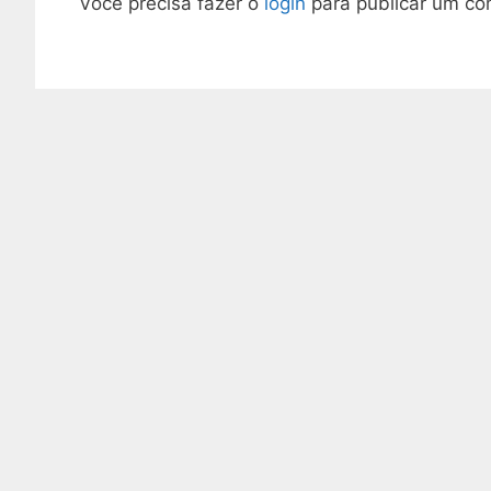
Você precisa fazer o
login
para publicar um co