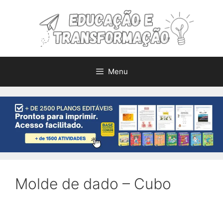
Pular
para
o
conteúdo
Menu
Molde de dado – Cubo