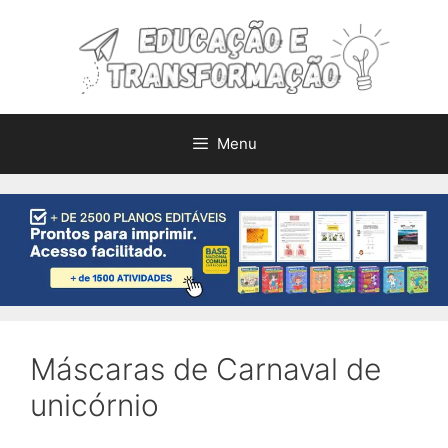
Pular
para
o
conteúdo
Menu
Máscaras de Carnaval de
unicórnio