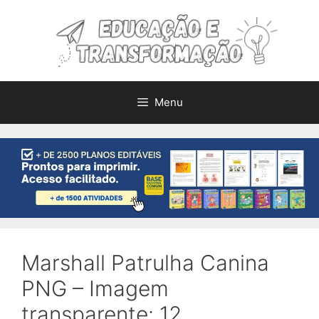
Pular
para
o
conteúdo
Menu
Marshall Patrulha Canina
PNG – Imagem
transparente: 12