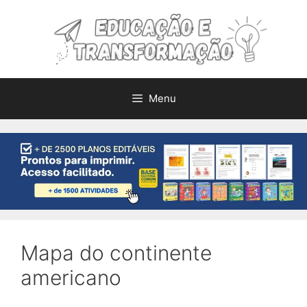
Pular
para
o
conteúdo
Menu
Mapa do continente
americano