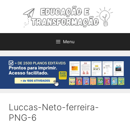
Pular
para
o
conteúdo
Menu
Luccas-Neto-ferreira-
PNG-6