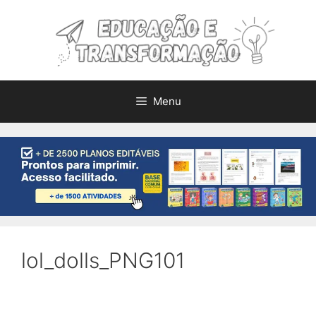
Pular
para
o
conteúdo
Menu
lol_dolls_PNG101