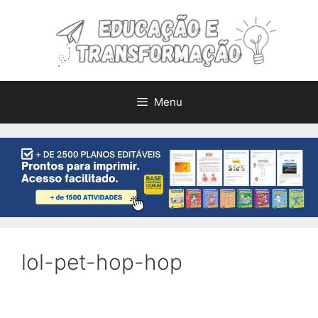
Pular
para
o
conteúdo
Menu
lol-pet-hop-hop