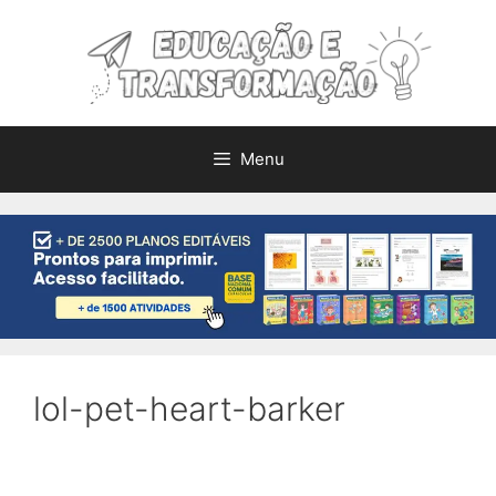
Pular
para
o
conteúdo
Menu
lol-pet-heart-barker