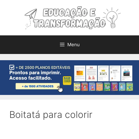
Pular
para
o
conteúdo
Menu
Boitatá para colorir