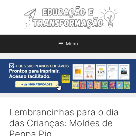
Pular
para
o
conteúdo
Menu
Lembrancinhas para o dia
das Crianças: Moldes de
Peppa Pig.