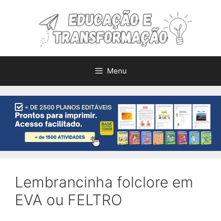
Pular
para
o
conteúdo
Menu
Lembrancinha folclore em
EVA ou FELTRO