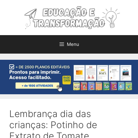
Pular
para
o
conteúdo
Menu
Lembrança dia das
crianças: Potinho de
Extrato de Tomate