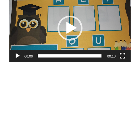
de
vídeo
00:00
00:18