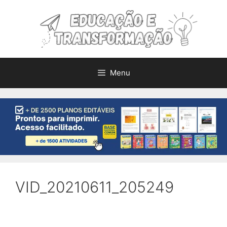
Pular
para
o
conteúdo
Menu
VID_20210611_205249