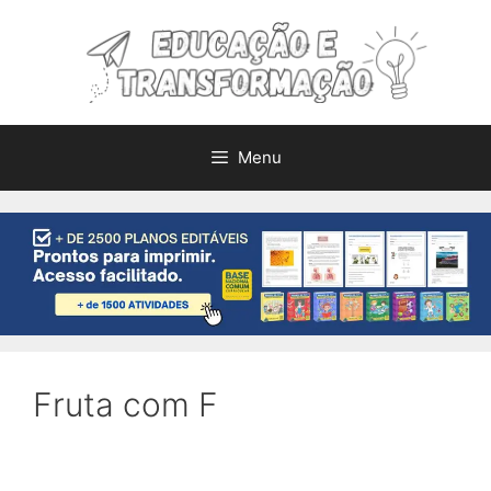
Pular
para
o
conteúdo
Menu
Fruta com F