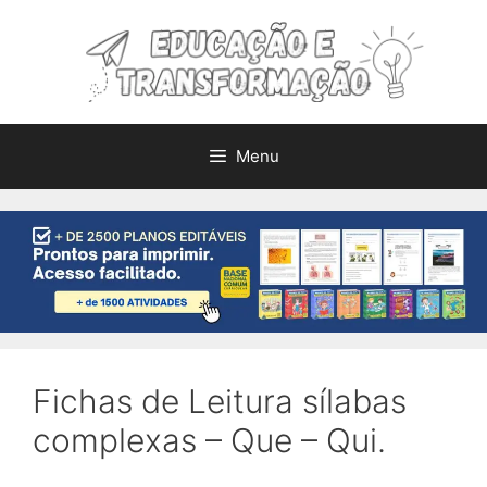
Pular
para
o
conteúdo
Menu
Fichas de Leitura sílabas
complexas – Que – Qui.