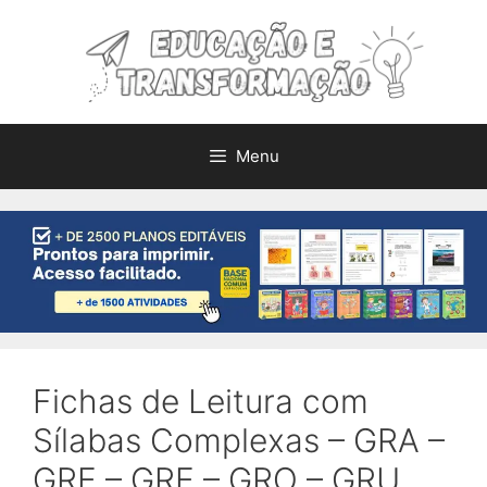
Pular
para
o
conteúdo
Menu
Fichas de Leitura com
Sílabas Complexas – GRA –
GRE – GRE – GRO – GRU