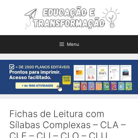
Pular
para
o
conteúdo
Menu
Fichas de Leitura com
Sílabas Complexas – CLA –
CLE – CLI – CLO – CLU.