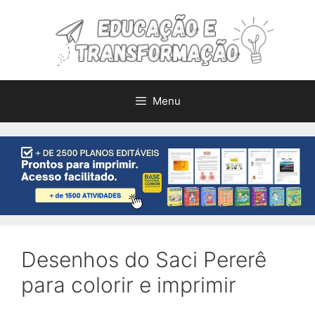
Pular
para
o
conteúdo
Menu
Desenhos do Saci Pererê
para colorir e imprimir