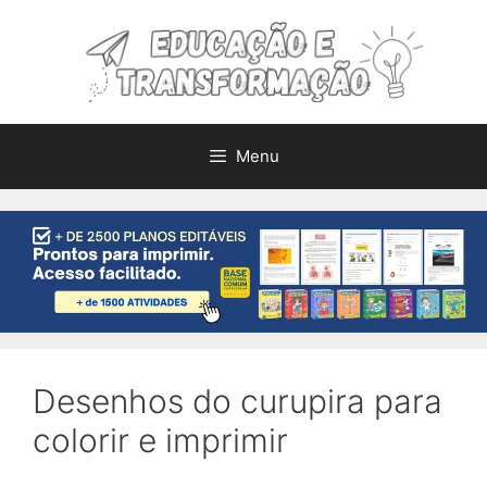
Pular
para
o
conteúdo
Menu
Desenhos do curupira para
colorir e imprimir