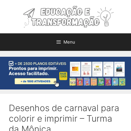
Pular
para
o
conteúdo
Menu
Desenhos de carnaval para
colorir e imprimir – Turma
da Mônica