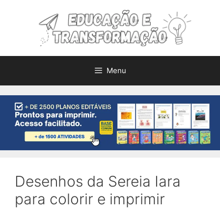
Pular
para
o
conteúdo
Menu
Desenhos da Sereia Iara
para colorir e imprimir