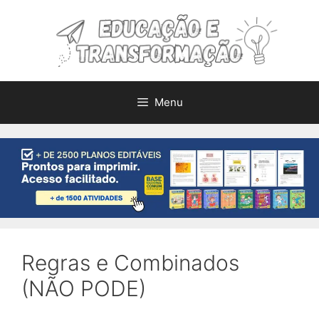
Pular
para
o
conteúdo
Menu
Regras e Combinados
(NÃO PODE)