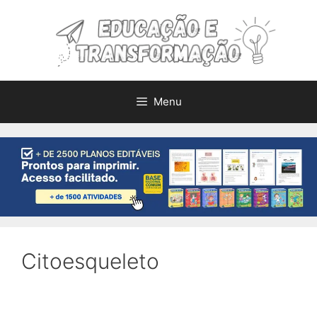
Pular
para
o
conteúdo
Menu
Citoesqueleto