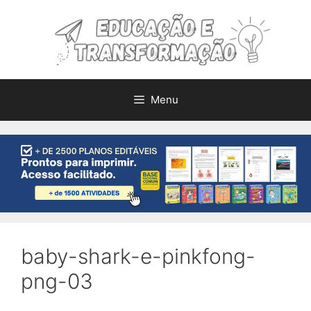
Pular
para
o
conteúdo
Menu
baby-shark-e-pinkfong-
png-03