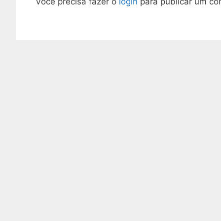
Você precisa fazer o
login
para publicar um co