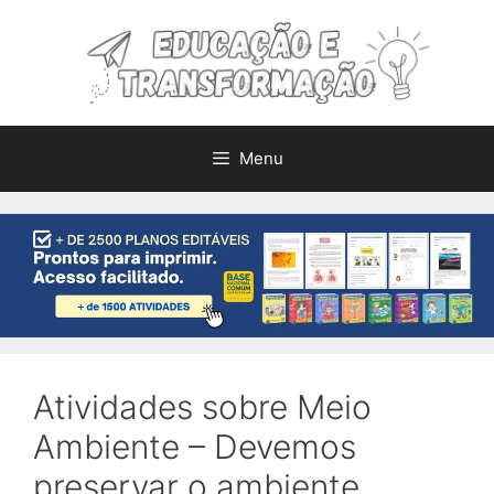
Pular
para
o
conteúdo
Menu
Atividades sobre Meio
Ambiente – Devemos
preservar o ambiente